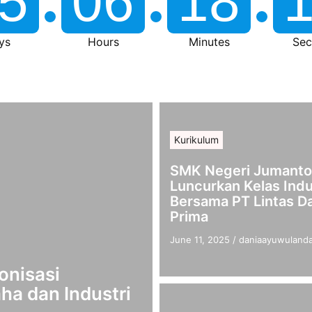
5
06
18
ys
Hours
Minutes
Sec
Kurikulum
SMK Negeri Jumant
Luncurkan Kelas Indu
Bersama PT Lintas D
Prima
June 11, 2025
/
daniaayuwulanda
onisasi
ha dan Industri