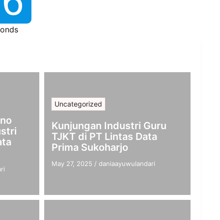
15
onds
Uncategorized
ono
Kunjungan Industri Guru
stri
TJKT di PT Lintas Data
ata
Prima Sukoharjo
May 27, 2025
/
daniaayuwulandari
ri