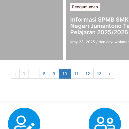
Pengumuman
Informasi SPMB SMK
Negeri Jumantono T
Pelajaran 2025/2026
May 23, 2025
/
daniaayuwulanda
‹
1
…
8
9
10
11
12
13
›