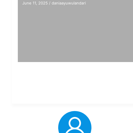
June 11, 2025
/
daniaayuwulandari