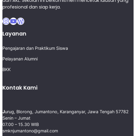
dan AKL. Sekolah ini berkomitmen mencetak lulusan yang
profesional dan siap kerja.
Instagram
YouTube
WordPress
Layanan
Pengajaran dan Praktikum Siswa
Pelayanan Alumni
BKK
Kontak Kami
J
urug, Blorong, Jumantono, Karanganyar, Jawa Tengah 57782 ​
Senin – Jumat
07.00 – 15.30 WIB
smknjumantono@gmail.com