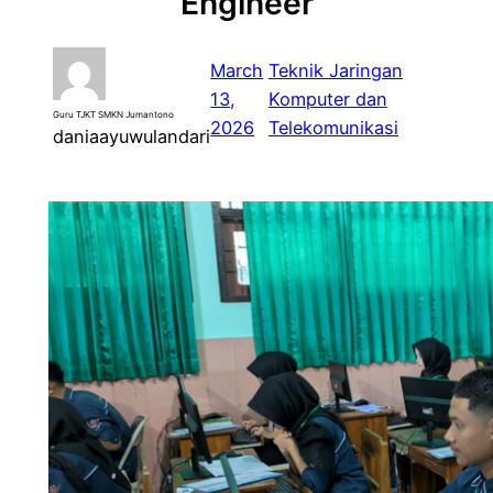
Engineer
March
Teknik Jaringan
13,
Komputer dan
Guru TJKT SMKN Jumantono
2026
Telekomunikasi
daniaayuwulandari