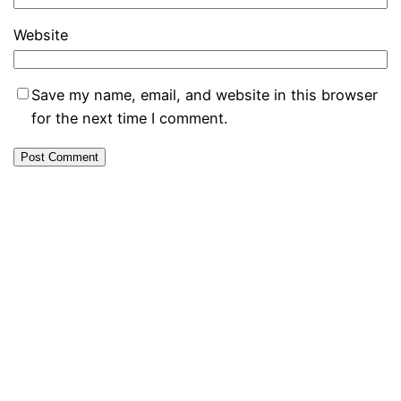
Website
Save my name, email, and website in this browser
for the next time I comment.
SMK NEGERI JUMANTONO
SMK Negeri Jumantono merupakan sekolah kejuruan di
Karanganyar dengan tiga kompetensi keahlian: TKRO, TKJ, dan
AKL. Sekolah ini berkomitmen mencetak lulusan yang profesional
dan siap kerja.