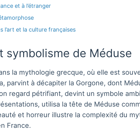
nce et à l’étranger
 métamorphose
’art et la culture françaises
et symbolisme de Méduse
s la mythologie grecque, où elle est souven
, parvint à décapiter la Gorgone, dont Médus
regard pétrifiant, devint un symbole ambival
résentations, utilisa la tête de Méduse co
eauté et horreur illustre la complexité du my
en France.