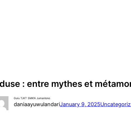
éduse : entre mythes et métam
Guru TJKT SMKN Jumantono
daniaayuwulandari
January 9, 2025
Uncategori