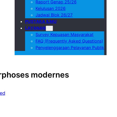
Raport Genap 25/26
Kelulusan 2026
Jadwal Blok 26/27
PUSTAKA ILMU
LAYANAN
Survey Kepuasan Masyarakat
FAQ (Frequently Asked Questions)
Penyelenggaraan Pelayanan Publik
orphoses modernes
zed