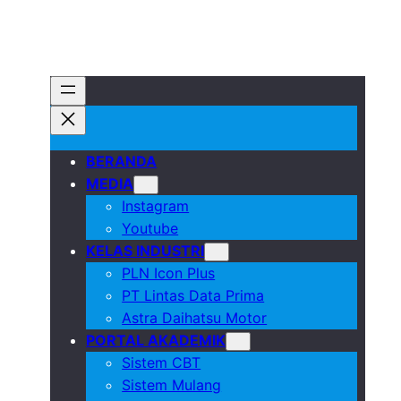
BERANDA
MEDIA
Instagram
Youtube
KELAS INDUSTRI
PLN Icon Plus
PT Lintas Data Prima
Astra Daihatsu Motor
PORTAL AKADEMIK
Sistem CBT
Sistem Mulang