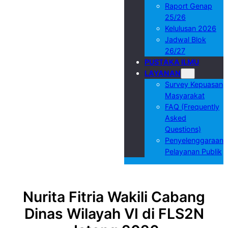
Raport Genap
25/26
Kelulusan 2026
Jadwal Blok
26/27
PUSTAKA ILMU
LAYANAN
Survey Kepuasan
Masyarakat
FAQ (Frequently
Asked
Questions)
Penyelenggaraan
Pelayanan Publik
Nurita Fitria Wakili Cabang
Dinas Wilayah VI di FLS2N