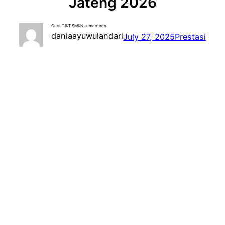
Jateng 2026
Guru TJKT SMKN Jumantono
daniaayuwulandari
July 27, 2025
Prestasi