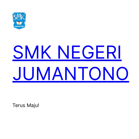
Skip
to
content
SMK NEGERI
JUMANTONO
Terus Maju!