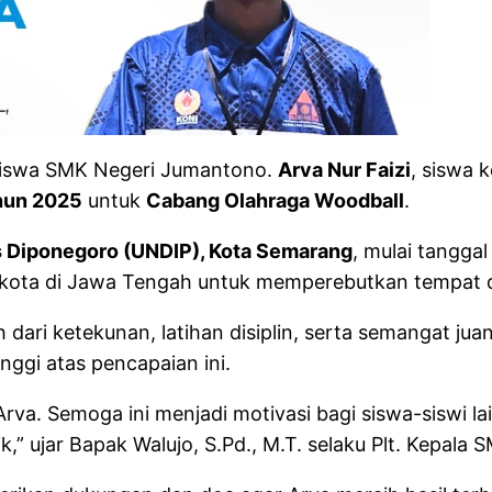
siswa SMK Negeri Jumantono.
Arva Nur Faizi
, siswa 
ahun 2025
untuk
Cabang Olahraga Woodball
.
s Diponegoro (UNDIP), Kota Semarang
, mulai tangga
n/kota di Jawa Tengah untuk memperebutkan tempat d
 dari ketekunan, latihan disiplin, serta semangat ju
nggi atas pencapaian ini.
rva. Semoga ini menjadi motivasi bagi siswa-siswi l
” ujar Bapak Walujo, S.Pd., M.T. selaku Plt. Kepala