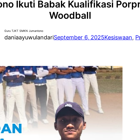
o Ikuti Babak Kualifikasi Porp
Woodball
Guru TJKT SMKN Jumantono
daniaayuwulandari
September 6, 2025
Kesiswaan
, 
P