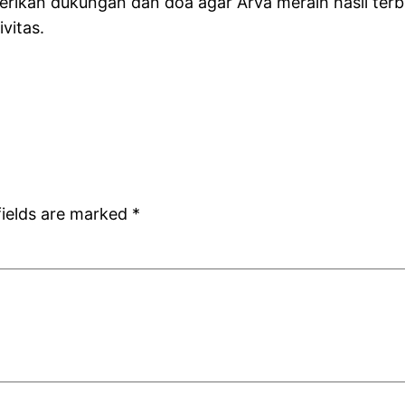
kan dukungan dan doa agar Arva meraih hasil terbai
vitas.
fields are marked
*