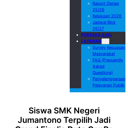
Raport Genap
25/26
Kelulusan 2026
Jadwal Blok
26/27
PUSTAKA ILMU
LAYANAN
Survey Kepuasan
Masyarakat
FAQ (Frequently
Asked
Questions)
Penyelenggaraan
Pelayanan Publik
Siswa SMK Negeri
Jumantono Terpilih Jadi