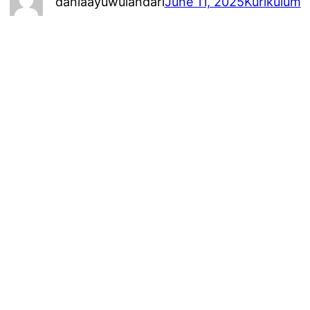
daniaayuwulandari
June 11, 2025
Kurikulum