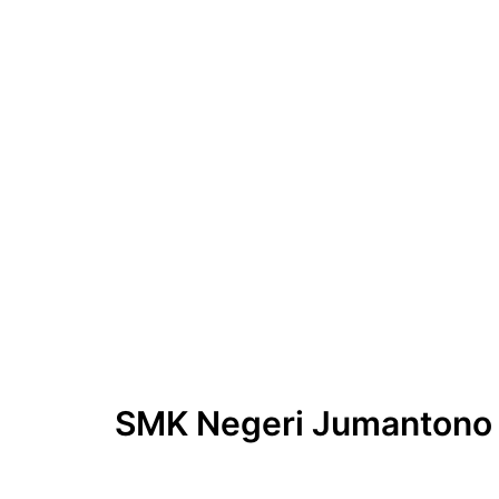
Skip
to
content
SMK Negeri Jumantono L