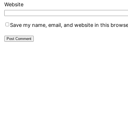
Website
Save my name, email, and website in this browse
SMK NEGERI JUMANTONO
SMK Negeri Jumantono merupakan sekolah kejuruan
di Karanganyar dengan tiga kompetensi keahlian:
TKRO, TKJ, dan AKL. Sekolah ini berkomitmen
mencetak lulusan yang profesional dan siap kerja.