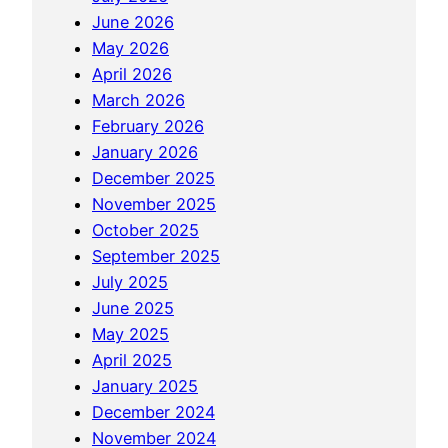
e
M
June 2026
N
n
o
May 2026
e
t
n
April 2026
g
a
i
March 2026
e
s
t
February 2026
r
i
o
January 2026
i
P
r
December 2025
J
e
i
November 2025
u
m
n
October 2025
m
b
g
September 2025
a
e
d
July 2025
n
l
a
June 2025
t
a
n
May 2025
o
j
E
April 2025
n
a
v
January 2025
o
r
a
December 2024
a
l
November 2024