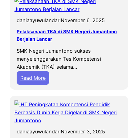
i
e
N
o
k
m
e
w
a
e
daniaayuwulandari
November 6, 2025
g
c
n
n
e
a
Pelaksanaan TKA di SMK Negeri Jumantono
K
t
r
Berjalan Lancar
s
e
a
i
e
b
s
SMK Negeri Jumantono sukses
J
X
i
i
menyelenggarakan Tes Kompetensi
u
I
j
P
Akademik (TKA) selama…
m
T
a
r
:
Read More
a
J
k
o
P
n
K
a
j
e
t
T
n
e
l
o
2
K
c
a
n
:
u
t
k
o
P
r
B
s
G
e
i
a
daniaayuwulandari
November 3, 2025
a
e
n
k