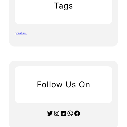
Tags
prestasi
Follow Us On
Twitter
Instagram
LinkedIn
WhatsApp
Facebook