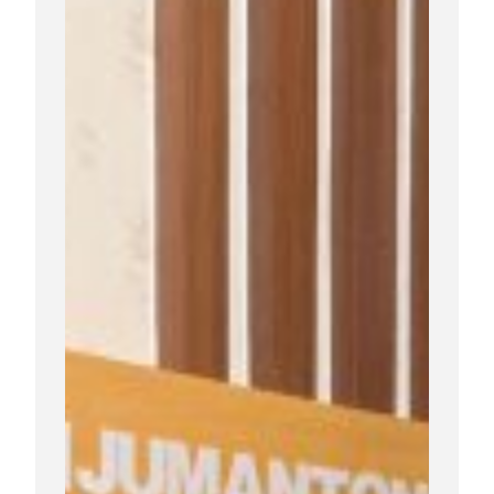
S
B
M
e
K
r
N
s
e
a
g
m
e
a
r
D
i
a
J
i
u
h
m
a
a
t
n
s
t
u
o
n
o