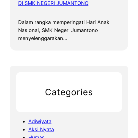
DI SMK NEGERI JUMANTONO
Dalam rangka memperingati Hari Anak
Nasional, SMK Negeri Jumantono
menyelenggarakan…
Categories
Adiwiyata
Aksi Nyata
Humas