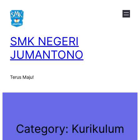
Skip
to
content
SMK NEGERI
JUMANTONO
Terus Maju!
Category:
Kurikulum