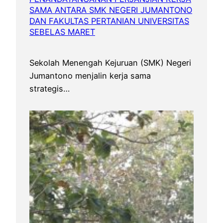
SAMA ANTARA SMK NEGERI JUMANTONO
DAN FAKULTAS PERTANIAN UNIVERSITAS
SEBELAS MARET
Sekolah Menengah Kejuruan (SMK) Negeri
Jumantono menjalin kerja sama
strategis…