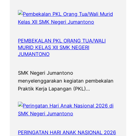
PEMBEKALAN PKL ORANG TUA/WALI
MURID KELAS XII SMK NEGERI
JUMANTONO
SMK Negeri Jumantono
menyelenggarakan kegiatan pembekalan
Praktik Kerja Lapangan (PKL)…
PERINGATAN HARI ANAK NASIONAL 2026