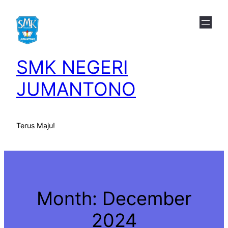
Skip
to
content
SMK NEGERI
JUMANTONO
Terus Maju!
Month:
December
2024