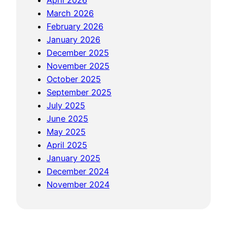
z
March 2026
m
February 2026
i
January 2026
e
December 2025
n
November 2025
n
October 2025
o
September 2025
ś
July 2025
ć
June 2025
w
May 2025
g
April 2025
r
January 2025
a
December 2024
c
November 2024
h
h
a