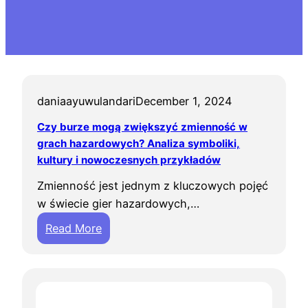
daniaayuwulandari
December 1, 2024
Czy burze mogą zwiększyć zmienność w
grach hazardowych? Analiza symboliki,
kultury i nowoczesnych przykładów
Zmienność jest jednym z kluczowych pojęć
w świecie gier hazardowych,…
:
Read More
C
z
y
b