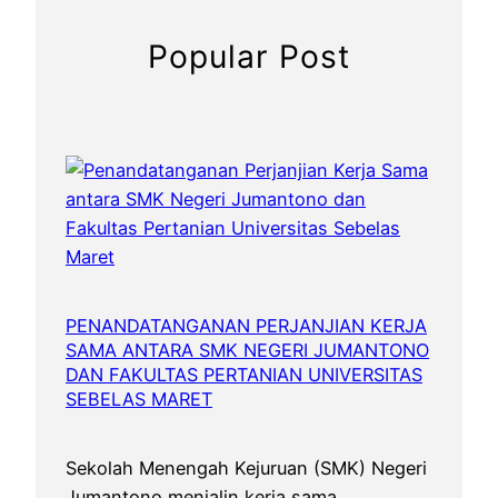
u
a
a
W
h
n
Popular Post
a
d
2
r
a
0
g
n
2
a
P
5
S
e
/
e
n
2
k
u
0
o
h
2
l
K
6
a
PENANDATANGANAN PERJANJIAN KERJA
r
SAMA ANTARA SMK NEGERI JUMANTONO
h
e
DAN FAKULTAS PERTANIAN UNIVERSITAS
u
a
SEBELAS MARET
n
t
t
i
u
Sekolah Menengah Kejuruan (SMK) Negeri
v
k
Jumantono menjalin kerja sama