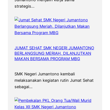
i
M
strategis…
t
e
a
n
s
g
i
k
u
JUMAT SEHAT SMK NEGERI JUMANTONO
t
BERLANGSUNG MERIAH, DILANJUTKAN
i
MAKAN BERSAMA PROGRAM MBG
P
S
SMK Negeri Jumantono kembali
A
melaksanakan kegiatan rutin Jumat Sehat
J
sebagai…