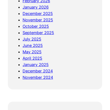
February 2026
u
n
u
January 2026
m
o
m
December 2025
a
B
a
November 2025
n
e
n
October 2025
t
r
t
September 2025
o
l
o
July 2025
n
a
n
June 2025
o
n
o
May 2025
M
g
T
April 2025
o
s
a
January 2025
h
u
h
December 2024
o
n
u
November 2024
n
g
n
R
M
A
e
e
j
s
r
a
t
i
r