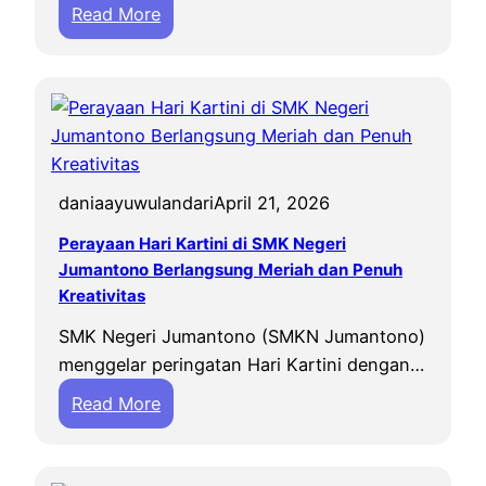
:
Read More
H
a
r
u
d
a
daniaayuwulandari
April 21, 2026
n
B
Perayaan Hari Kartini di SMK Negeri
a
Jumantono Berlangsung Meriah dan Penuh
n
Kreativitas
g
SMK Negeri Jumantono (SMKN Jumantono)
g
menggelar peringatan Hari Kartini dengan…
a
:
Read More
W
P
a
e
r