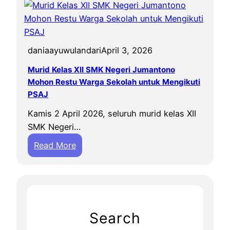
r
n
a
a
y
i
a
P
daniaayuwulandari
April 3, 2026
a
e
n
Murid Kelas XII SMK Negeri Jumantono
l
H
Mohon Restu Warga Sekolah untuk Mengikuti
e
a
PSAJ
p
r
a
Kamis 2 April 2026, seluruh murid kelas XII
i
s
SMK Negeri…
K
a
:
Read More
a
n
M
r
S
u
t
i
r
i
s
i
n
w
d
i
Search
a
K
d