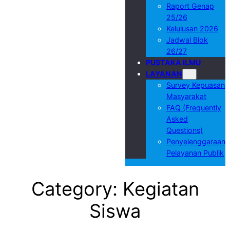
Raport Genap
25/26
Kelulusan 2026
Jadwal Blok
26/27
PUSTAKA ILMU
LAYANAN
Survey Kepuasan
Masyarakat
FAQ (Frequently
Asked
Questions)
Penyelenggaraan
Pelayanan Publik
Category:
Kegiatan
Siswa