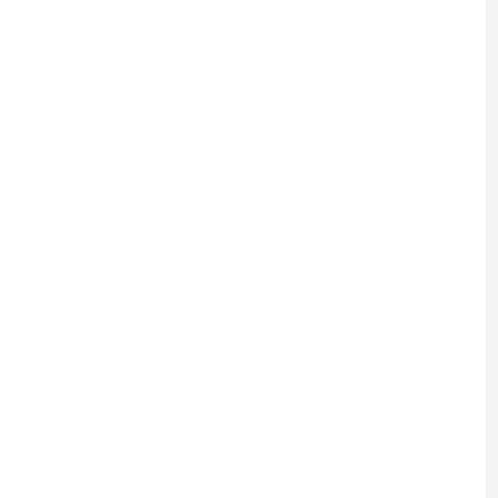
a
b
a
k
K
u
a
l
i
f
i
k
a
s
i
P