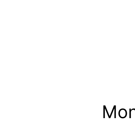
Skip
to
content
Mon