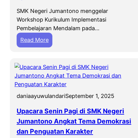
SMK Negeri Jumantono menggelar
Workshop Kurikulum Implementasi
Pembelajaran Mendalam pada…
:
Read More
W
o
r
k
s
h
daniaayuwulandari
September 1, 2025
o
p
Upacara Senin Pagi di SMK Negeri
K
Jumantono Angkat Tema Demokrasi
u
dan Penguatan Karakter
r