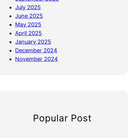
July 2025
June 2025
May 2025
April 2025
January 2025
December 2024
November 2024
Popular Post