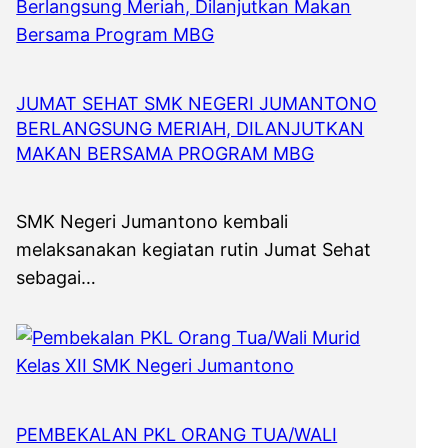
JUMAT SEHAT SMK NEGERI JUMANTONO
BERLANGSUNG MERIAH, DILANJUTKAN
MAKAN BERSAMA PROGRAM MBG
SMK Negeri Jumantono kembali
melaksanakan kegiatan rutin Jumat Sehat
sebagai…
PEMBEKALAN PKL ORANG TUA/WALI