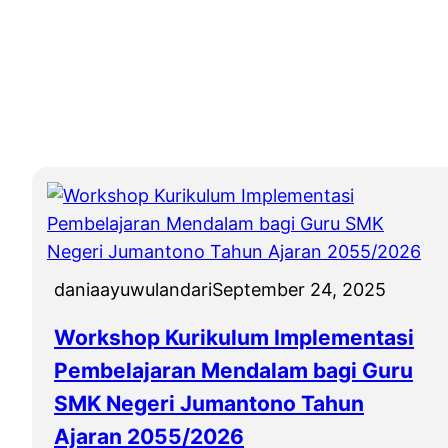
daniaayuwulandari
September 24, 2025
Workshop Kurikulum Implementasi
Pembelajaran Mendalam bagi Guru
SMK Negeri Jumantono Tahun
Ajaran 2055/2026