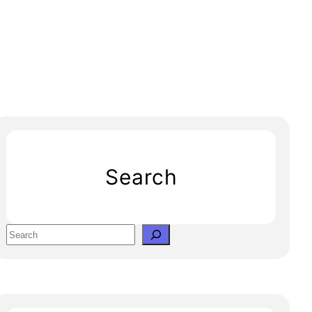
Search
S
e
a
r
c