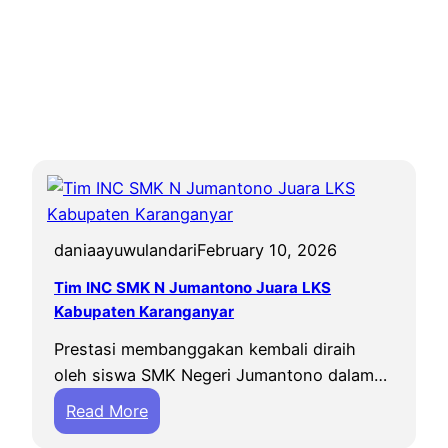
daniaayuwulandari
February 10, 2026
Tim INC SMK N Jumantono Juara LKS
Kabupaten Karanganyar
Prestasi membanggakan kembali diraih
oleh siswa SMK Negeri Jumantono dalam…
:
Read More
T