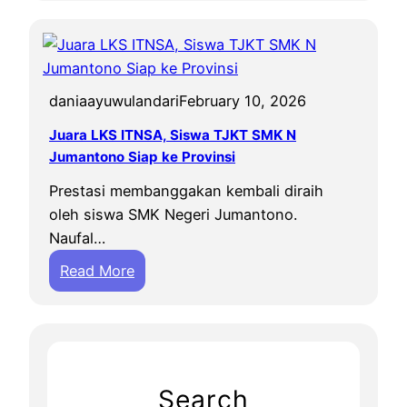
i
m
I
N
daniaayuwulandari
February 10, 2026
C
S
Juara LKS ITNSA, Siswa TJKT SMK N
M
Jumantono Siap ke Provinsi
K
Prestasi membanggakan kembali diraih
N
oleh siswa SMK Negeri Jumantono.
J
Naufal…
u
:
Read More
m
J
a
u
n
a
t
r
o
a
n
Search