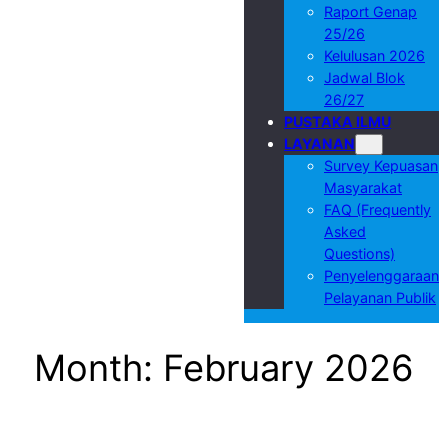
Raport Genap
25/26
Kelulusan 2026
Jadwal Blok
26/27
PUSTAKA ILMU
LAYANAN
Survey Kepuasan
Masyarakat
FAQ (Frequently
Asked
Questions)
Penyelenggaraan
Pelayanan Publik
Month:
February 2026