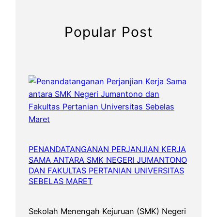
k
e
Popular Post
P
r
o
v
i
n
s
i
PENANDATANGANAN PERJANJIAN KERJA
SAMA ANTARA SMK NEGERI JUMANTONO
DAN FAKULTAS PERTANIAN UNIVERSITAS
SEBELAS MARET
Sekolah Menengah Kejuruan (SMK) Negeri