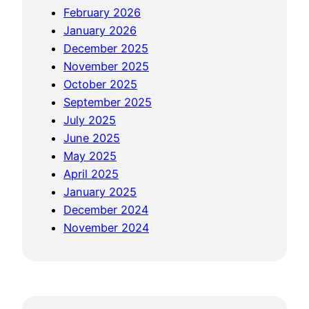
n
February 2026
S
K
January 2026
M
a
December 2025
K
r
November 2025
N
a
October 2025
J
n
September 2025
u
g
July 2025
m
a
June 2025
a
n
May 2025
n
y
April 2025
t
a
January 2025
o
r
December 2024
n
November 2024
o
S
i
a
p