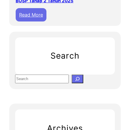
BOSP Tahap 2 Tahun 2025
:
Read More
R
e
k
a
p
Search
i
t
u
S
l
e
a
a
s
r
i
c
R
h
e
Archives
a