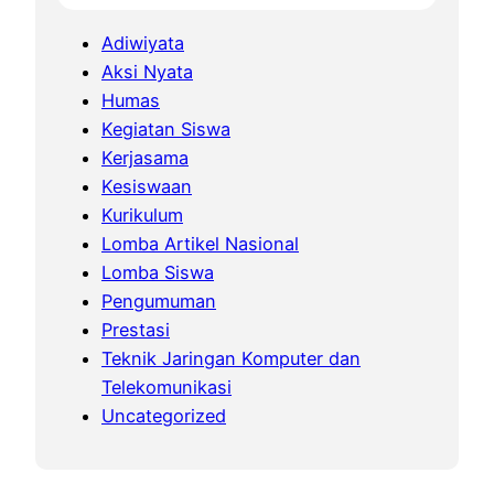
Adiwiyata
Aksi Nyata
Humas
Kegiatan Siswa
Kerjasama
Kesiswaan
Kurikulum
Lomba Artikel Nasional
Lomba Siswa
Pengumuman
Prestasi
Teknik Jaringan Komputer dan
Telekomunikasi
Uncategorized