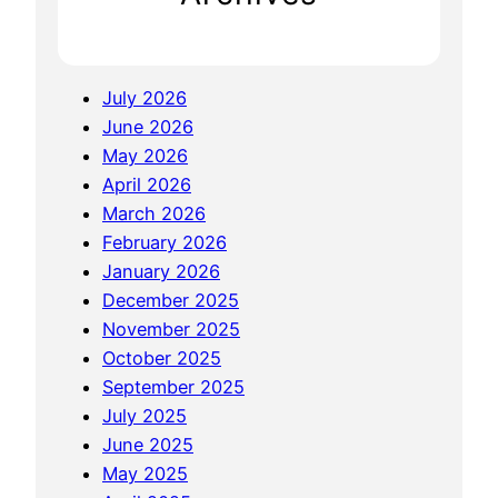
l
i
s
July 2026
a
June 2026
s
May 2026
i
April 2026
P
March 2026
e
February 2026
n
January 2026
g
December 2025
g
November 2025
u
October 2025
n
September 2025
a
July 2025
a
June 2025
n
May 2025
D