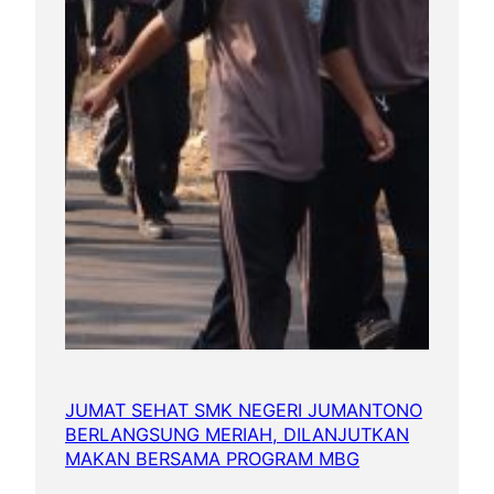
JUMAT SEHAT SMK NEGERI JUMANTONO
BERLANGSUNG MERIAH, DILANJUTKAN
MAKAN BERSAMA PROGRAM MBG