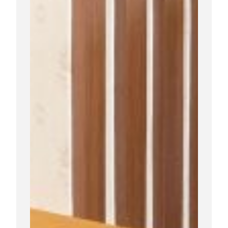
n
2
0
2
5